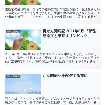
退院前の生活指導：自宅での療養に向けて退院を前に、看護師さんか
ら自宅での生活指導を受けました。手術で胃の容量が小さくなり、消
化機能も低下しているため、これまでの生活とは少し変える必要があ
るようです。1. 食事の工夫最も気を付けるべきは食事で...
胃がん闘病記 2021年8月 「新型
胃がん闘病記
感染症と東京オリンピック」
2021年8月、1年遅れの東京オリンピックが開幕しました。それにし
てもここ数年で世界は大きく変わりました。私が胃がん告知を受けた
のが2019年5月です。病室で見たテレビは新元号を祝う特番を延々と
放送し、世間は平成から令和へお祭りムードでした...
がん闘病記を配信する前に
胃がん闘病記
皆さんは「がん」という言葉に、どんなイメージを持っていますか？
突然やってきて、身体のあちこちに転移して、抗がん剤治療が大変