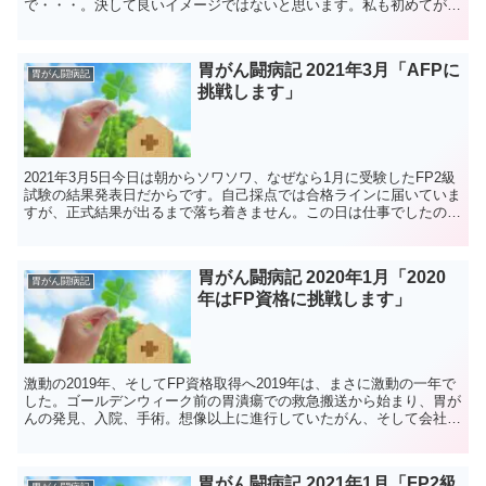
で・・・。決して良いイメージではないと思います。私も初めてがん
を告知されたときは、何も考えられなくなりました。頭が真っ...
胃がん闘病記 2021年3月「AFPに
胃がん闘病記
挑戦します」
2021年3月5日今日は朝からソワソワ、なぜなら1月に受験したFP2級
試験の結果発表日だからです。自己採点では合格ラインに届いていま
すが、正式結果が出るまで落ち着きません。この日は仕事でしたの
で、休憩時間に確認します。結果は・・・合格です！...
胃がん闘病記 2020年1月「2020
胃がん闘病記
年はFP資格に挑戦します」
激動の2019年、そしてFP資格取得へ2019年は、まさに激動の一年で
した。ゴールデンウィーク前の胃潰瘍での救急搬送から始まり、胃が
んの発見、入院、手術。想像以上に進行していたがん、そして会社を
休職し、一年にも及ぶ抗がん剤治療が始まりました...
胃がん闘病記 2021年1月「FP2級