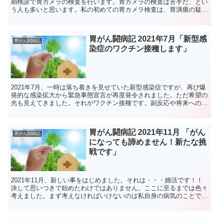
期検診で胃カメラの検査を行います。胃カメラの検査は苦手だ、とい
う人も多いと思います。私の初めての胃カメラ検査は、胃潰瘍の疑い
で救急病院に搬送された時に経験しました。口にゼリ...
胃がん闘病記 2021年7月「新型感
胃がん闘病記
染症のワクチン接種します」
2021年7月、一時は落ち着きを見せていた新型感染症ですが、再び爆
発的な感染拡大から緊急事態宣言が再度発令されました。ただ希望の
光も見えてきました。それがワクチン接種です。副反応や将来への影
響なども議論されていますが、私はワクチン接種が新型...
胃がん闘病記 2021年11月 「がん
胃がん闘病記
になっても諦めません！新たな挑
戦です」
2021年11月、新しい事をはじめました。それは・・・婚活です！！
決して思いつきで始めたわけではありません。ここに至るまでは色々
考えました。まず考えなければいけないのは私自身の病気のことで
す。症状が落ち着いているとはいえ、現在は経過観察中で...