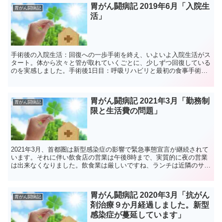
胃がん闘病記 2019年6月「入院生
胃がん闘病記
活」
手術後の入院生活：回復への一歩手術を終え、いよいよ入院生活がス
タート。体から次々と管が取れていくごとに、少しずつ回復している
のを実感しました。手術後1日目：呼吸リハビリと最初の食事手術翌
日、まず尿管カテーテルが抜けました。精神的にすごく楽に...
胃がん闘病記 2021年3月「勤務制
胃がん闘病記
限と生活費の問題」
2021年3月、首都圏は新型感染症の影響で緊急事態宣言が継続されて
います。それに伴い飲食店の営業は午後8時まで、実質的に夜の営業
は出来なくなりました。飲食業は厳しいですね、ランチは近隣のサラ
リーマンの方を中心にそれでも集客できていますが、夜...
胃がん闘病記 2020年3月「抗がん
胃がん闘病記
剤治療９か月経過しました。新型
感染症が蔓延しています」