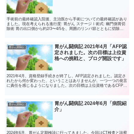
手術前の最終確認入院後、主治医から手術についての最終確認があり
ました。現在考えられる進行度: 胃がん ステージⅠ術式: 幽門側胃切
除術 胃の出口側から約2/3〜4/5を、周囲のリンパ節とともに切除し
ます。がんが進行すると、リンパ節にがん細胞...
胃がん闘病記 2021年4月「AFP認
胃がん闘病記
定されました。次の目標は上位資
格への挑戦と、ブログ開設です」
2021年4月、資格登録手続きが終了し、AFP認定されました。認定さ
れたから何か変わった、ということはありませんが、一つ一つの発言
に責任を感じるようになりました。次の目標は上位資格であるCFP®
への挑戦です。難易度はかなり上がりますので、数...
胃がん闘病記 2024年6月「病院紹
胃がん闘病記
介」
2024年6月、胃がん定期検診に行ってきました。今回はCT検査と診察