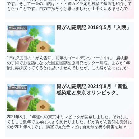
です。そして一番の目的は・・・胃カメラ定期検診の病院を紹介して
もらうことです。自力で探そうと思いましたが上手くいきませんでし
た😢そんな時は、「迷ったら専門家に聞け❗️」です...
胃がん闘病記 2019年5月「入院」
胃がん闘病記
1日に2度目の「がん告知」前年のゴールデンウィーク中に、扁桃腺
の手術でお世話になった国立国際医療研究センター病院。まさか1年
後に再び戻ってくるとは思いませんでしたが、この縁があったおかげ
で、私は専門病院にたどり着くことができました。受付で事...
胃がん闘病記 2021年8月 「新型
胃がん闘病記
感染症と東京オリンピック」
2021年8月、1年遅れの東京オリンピックが開幕しました。それにし
てもここ数年で世界は大きく変わりました。私が胃がん告知を受けた
のが2019年5月です。病室で見たテレビは新元号を祝う特番を延々と
放送し、世間は平成から令和へお祭りムードでした...