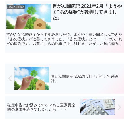
胃がん闘病記 2021年2月「ようや
胃がん闘病記
く”あの症状”が改善してきまし
た」
抗がん剤治療終了から半年経過した頃、ようやく長い間苦しんできた
「あの症状」が改善してきました。「あの症状」とは・・・はい、お
尻の痛みです。以前こちらの記事で少し触れましたが、お尻の痛みと
は胃がん手術後からの付き合いです。胃がん手術から抗がん...
胃がん闘病記 2022年3月「がんと将来設
計」
確定申告はお済みですか？もし医療費控
除の期限を過ぎてしまったら・・・