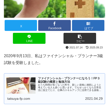
X
Facebook
はてブ
LINE
コピー
2021.07.14
2025.09.23
2020年9月13日、私はファイナンシャル・プランナー3級
試験を受験しました。
ファイナンシャル・プランナーになろう！FP３
級試験の概要と勉強方法
おうち時間が長くなった昨今、新しい資格に挑戦しようと
考えている人も多いと思います。でもせっかくなら日常生
活に役立てたり、仕事のスキルアップに活用できる資格を
取得しませんか？「気になる資格がみつかるサイト・資格
Hacks」今回はFP３級試験の...
tatsuya-fp.com
2021.04.29