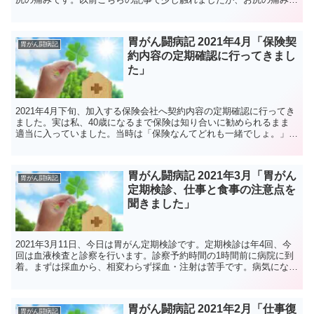
は胃がん手術後からの付き合いです。胃がん手術から抗がん...
胃がん闘病記 2021年4月「保険契
胃がん闘病記
約内容の定期確認に行ってきまし
た」
2021年4月下旬、加入する保険会社へ契約内容の定期確認に行ってき
ました。実は私、40歳になるまで保険は知り合いに勧められるまま
適当に入っていました。当時は「保険なんてどれも一緒でしょ。」と
思っていましたので、補償内容や保険料には興味無く、...
胃がん闘病記 2021年3月「胃がん
胃がん闘病記
定期検診、仕事と食事の注意点を
聞きました」
2021年3月11日、今日は胃がん定期検診です。定期検診は年4回、今
回は血液検査と診察を行います。診察予約時間の1時間前に病院に到
着。まずは採血から、相変わらず採血・注射は苦手です。病気になっ
てから何度も採血・注射をしましたが、絶対に刺す瞬...
胃がん闘病記 2021年2月「仕事復
胃がん闘病記