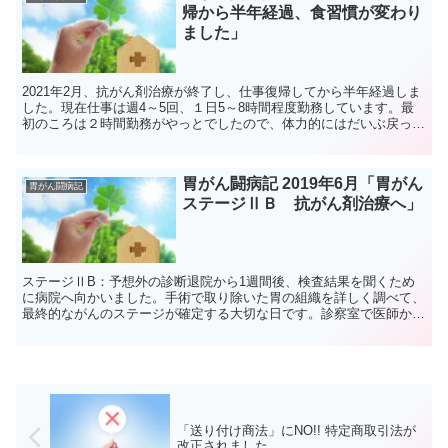
帰から半年経過、食習慣が変わり
ました」
2021年2月、抗がん剤治療が終了し、仕事復帰してから半年経過しま
した。現在仕事は週4～5回、１日5～8時間程度勤務しています。最
初のころは２時間勤務がやっとでしたので、体力的にはだいぶ戻って
きたと思います。そろそろ通常勤務に戻れるかな、と...
胃がん闘病記 2019年6月「胃がん
胃がん闘病記
ステージⅡＢ 抗がん剤治療へ」
ステージⅡB：予想外の診断退院から1週間後、検査結果を聞くため
に病院へ向かいました。手術で取り除いた胃の組織を詳しく調べて、
最終的ながんのステージが確定する大切な日です。診察室で医師から
告げられた言葉は、全く予想していなかったものでした。「...
「送り付け商法」にNO!! 特定商取引法が
改正されました。