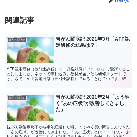
tatsuya
関連記事
胃がん闘病記 2021年3月「AFP認
胃がん闘病記
定研修の結果は？」
AFP認定研修（技能士課程）は「資格対策ドットコム」で受講するこ
とにしました。ネットで申し込み、教材が届いたら研修スタートで
す。さて、AFP認定研修（技能士課程）でやることは２つです。確認
テスト提案書作成確認テストは難しくありません。学習テ...
胃がん闘病記 2021年2月「ようや
胃がん闘病記
く”あの症状”が改善してきまし
た」
抗がん剤治療終了から半年経過した頃、ようやく長い間苦しんできた
「あの症状」が改善してきました。「あの症状」とは・・・はい、お
尻の痛みです。以前こちらの記事で少し触れましたが、お尻の痛みと