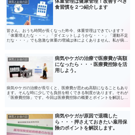
体重管理は健康管理！改善すべき
病気とお金の話
食習慣を２つ紹介します
皆さん、おうち時間が長くなった昨今、体重管理はできています？
「体重増えたな・・・」「ダイエットしようかな・・・」「運動不足
だな・・・」でも急激な体重の増減は体によくありません。私が病気
療養中に医師から言われたのは「体重管理は健康管理」です。...
病気やケガの治療で医療費が高額
病気とお金の話
になったら・・・医療費控除を活
用しよう。
病気やケガの治療が長引くと、医療費が思わぬ高額になることもあり
ます。そんな時に少しでも負担を軽くできる制度があります。それが
「医療費控除」です。今回は医療費控除の概要とポイントを解説しま
す。医療費控除とは医療費控除は１年間で支払った医療費が...
病気やケガが原因で退職した
病気とお金の話
ら・・・押さえておきたい雇用保
険のポイントを解説します。