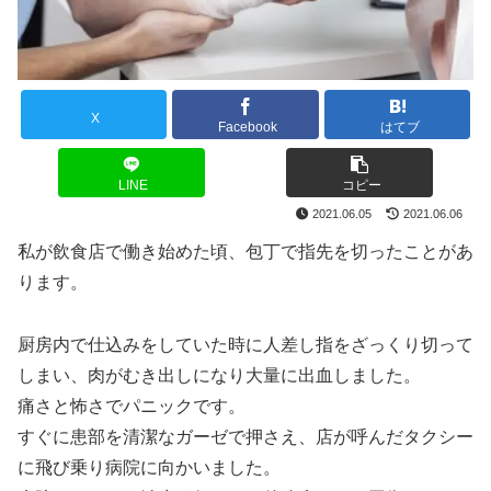
X
Facebook
はてブ
LINE
コピー
2021.06.05
2021.06.06
私が飲食店で働き始めた頃、包丁で指先を切ったことがあ
ります。
厨房内で仕込みをしていた時に人差し指をざっくり切って
しまい、肉がむき出しになり大量に出血しました。
痛さと怖さでパニックです。
すぐに患部を清潔なガーゼで押さえ、店が呼んだタクシー
に飛び乗り病院に向かいました。