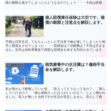
除の期限を過ぎてしまったらどうなるのでしょう・・・今回は医療費
控除の概要と期限を過ぎてしまった場合について解説します...
個人賠償責任保険は大切です。補
病気とお金の話
償の範囲と注意点を解説します。
平穏な日常生活、でもちょっとした不注意で物を壊してしまったり相
手に怪我をさせてしまった・・・賠償金は？治療費は？不安は尽きま
せん。近年は自転車事故で高額な賠償金を命ずる判決も出ています。
そんな日常生活で起きる賠償責任を補償する保険があります...
病気療養中の生活費は？傷病手当
病気とお金の話
金を解説します。
私が胃がんで療養していた頃、「収入ってどうなってるの？」「暮ら
していけるの？」「俺も保険入ったほうがいいかな？」とよく聞かれ
ました。収入が無いと当然ですが生活が安定しません。安心して療養
生活を送るためには安定した収入が必要です。今回は療養生...